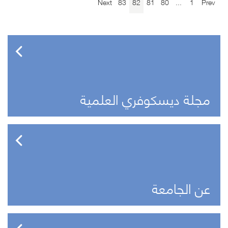
Next
83
82
81
80
...
1
Prev
مجلة ديسكوفري العلمية
عن الجامعة