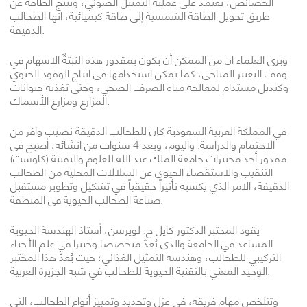
الخصائص، تعتمد على عملية التمثيل الضوئي، وتنتج الطاقة عن
طريق تحويل الطاقة الشمسية إلى طاقة كيميائية، انها الطحالب
الدقيقة.
ويرى العلماء ان من الممكن أن يكون بمقدور هذه النبتةٌ الاسهام في
وقف التغيير المناخي، كما يمكن استخدامها في انتاج الوقود الحيوي
وكبديل مستدام لمعالجة مياه الصرف الصحي، وحتى تغذية حيوانات
المزارع ومزارع الأسماك.
في المملكة العربية السعودية كان للطحالب الدقيقة نصيب وافر من
الاهتمام والدراسة. واليوم، وبعد 4 سنوات من انشائه، أصبح في
مقدور أحد مختبرات جامعة الملك عبد الله للعلوم والتقنية (كاوست)
التنقيب والاستقصاء الحيوي عن السلالات المحلية من الطحالب
الدقيقة، الامر الذي يكسبه تأثيراً حقيقياً في تشكيل وتطوير مستقبل
صناعة الطحالب الحيوية في المنطقة.
يقود المختبر الدكتور كايل ج. لويرسن، أستاذ الهندسة الحيوية
المساعد في الجامعة والذي يُعدّ متخصصا وخبيرا في علم الأحياء
التركيبي للطحالب، وهندسة التمثيل الغذائي؛ حيث يُعدّ هذا المختبر
الوحيد المعني بالتقنية الحيوية للطحالب في شبه الجزيرة العربية.
وتتلخص مهام فريقه، في عزل وتحديد وتمييز أنواع الطحالب، التي