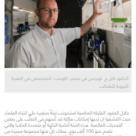
الدكتور كايل ج. لويرسن في مختبر «كاوست» المتخصص في التقنية
الحيوية للطحالب.
خلال العقود القليلة الماضية استحوذت نبتةٌ صغيرة على انتباه العلماء
حيث اكتشفوا ان لديها إمكانات هائلة قد تُسهم في التغلُّب على بعض
التحديات العالمية. هذه النبتة أحادية الخلية أو متعددة الخلايا والتي
تضم نحو 100 ألف نوع، يملك كلٌّ منها مجموعة مميزة من