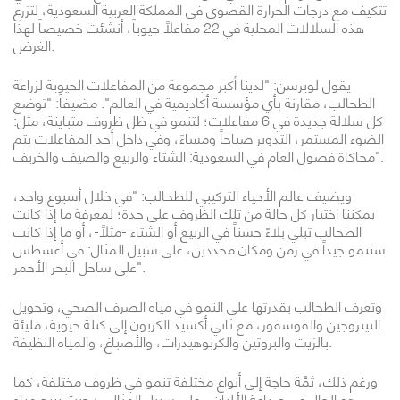
تتكيف مع درجات الحرارة القصوى في المملكة العربية السعودية، لتزرع
هذه السلالات المحلية في 22 مفاعلاً حيوياً، أنشئت خصيصاً لهذا
الغرض.
يقول لويرسن: "لدينا أكبر مجموعة من المفاعلات الحيوية لزراعة
الطحالب، مقارنة بأي مؤسسة أكاديمية في العالم". مضيفاً: "توضع
كل سلالة جديدة في 6 مفاعلات؛ لتنمو في ظل ظروف متباينة، مثل:
الضوء المستمر، التدوير صباحاً ومساءً، وفي داخل أحد المفاعلات يتم
محاكاة فصول العام في السعودية: الشتاء والربيع والصيف والخريف".
ويضيف عالم الأحياء التركيبي للطحالب: "في خلال أسبوع واحد،
يمكننا اختبار كل حالة من تلك الظروف على حدة؛ لمعرفة ما إذا كانت
الطحالب تبلي بلاءً حسناً في الربيع أو الشتاء -مثلاً-، أو ما إذا كانت
ستنمو جيداً في زمن ومكان محددين، على سبيل المثال: في أغسطس
على ساحل البحر الأحمر".
وتعرف الطحالب بقدرتها على النمو في مياه الصرف الصحي، وتحويل
النيتروجين والفوسفور، مع ثاني أكسيد الكربون إلى كتلة حيوية، مليئة
بالزيت والبروتين والكربوهيدرات، والأصباغ، والمياه النظيفة.
ورغم ذلك، ثمَّة حاجة إلى أنواع مختلفة تنمو في ظروف مختلفة، كما
هو الحال في صناعة الألبان - على سبيل المثال -؛ حيث تنتج مياه