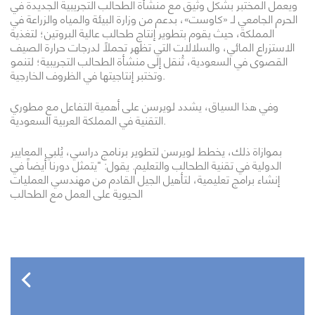
ويعمل المختبر بشكل وثيق مع منشأة الطحالب التجريبية الجديدة في
الحرم الجامعي لـ «كاوست»، بدعم من وزارة البيئة والمياه والزراعة في
المملكة، حيث يقوم بتطوير إنتاج طحالب عالية البروتين؛ لتغذية
الاستزراع المائي، والسلالات التي تظهر تحملاً لدرجات حرارة الصيف
القصوى في السعودية، تُنقل إلى منشأة الطحالب التجريبية؛ لتنمو
وتختبر إنتاجيتها في الظروف الخارجية.
وفي هذا السياق، يشدد لويرسن على أهمية التفاعل مع مطوري
التقنية في المملكة العربية السعودية.
بموازاة ذلك، يخطط لويرسن لتطوير برنامج دراسي، يُلبي المعايير
الدولية في تقنية الطحالب والتعليم. يقول: "يتمثل دورنا أيضاً في
إنشاء برامج تعليمية، لتأهيل الجيل القادم من مهندسي العمليات
الحيوية على العمل مع الطحالب