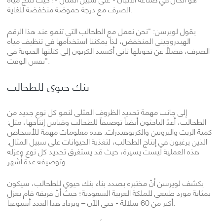
الصرف مع درجة حموضة منخفضة للغاية.
يقول لويرسن: "نحن نعمل مع الطحالب التي تنمو عند هذا الرقم
الهيدروجيني المنخفض، لذا يمكننا استخدامها في تنظيف مياه
الصرف، فضلاً عن تحويلها ثاني أكسيد الكربون إلى كتلتها الحيوية في
نفس الوقت".
بنك حيوي للطحالب
إلى جانب مهمة تحديد الظروف المثلى لنمو كل نوع جديد من
الطحالب، أعدّ الباحثون أيضاً توصيفاً للطحالب وقياس إنتاجها، مثل:
كمية الزيت والبروتين والكربوهيدرات. هذه معلومات مهمة للأشخاص
الذين يرغبون في إنتاج الطحالب، لتغذية الحيوانات على سبيل المثال.
هذه العملية ليست يسيرة، حيث قد يستغرق تحديد كل نوع وعزله
وتوصيفه عدة أشهر.
يكشف لويرسن أنّ مختبره بصدد بناء بنك حيوي للطحالب، سيكون
بمثابة مورد طبيعي للملكة العربية السعودية؛ حيث أنّ فريقه قام بعزل
أكثر من 60 سلالة - حتى الآن – ويزداد هذا العدد أسبوعياً.