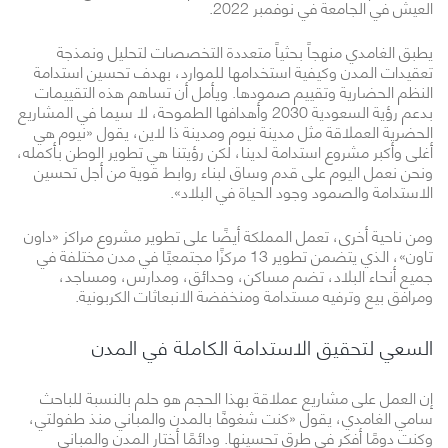
العيش في الجامعة في نوفمبر 2022.
يطبق الغامدي منهجاً بحثياً متعددة التخصصات لتحليل ونمذجة
تعقيدات المدن وكيفية استخدامها للموارد، بهدف تحسين استدامة
النظم الحضارية وتقييم صمودها. ويأمل أن تساهم هذه التقييمات
بدعم رؤية السعودية 2030 وأهدافها الطموحة، لا سيما في المشاريع
الحضرية العملاقة مثل مدينة نيوم ومدينة ذا لاين، يقول «نيوم هي
أغلى وأكبر مشروع استدامة لدينا، لكن رؤيتنا هي تطوير الوطن بأكمله،
ونحن نعمل اليوم على قدم وساق لبناء روابط قوية من أجل تحسين
الاستدامة والصمود وجود الحياة في البلاد».
ومن ناحية أخرى، تعمل المملكة أيضًا على تطوير مشروع مراكز «داون
تاون»، الذي يتضمن تطوير 13 مركزًا مجتمعيًا في مدن مختلفة في
جميع أنحاء البلاد، تضم مساكن، وحدائق، ومدارس، ومساجد،
ومرافق بيع وترفيه مستدامة ومنخفضة الانبعاثات الكربونية.
السعي لتحقيق الاستدامة الكاملة في المدن
إن العمل على مشاريع عملاقة بهذا الحجم هو حلم بالنسبة للباحث
سامي الغامدي، يقول «كنت شغوفًا بالمدن والمباني منذ طفولتي،
وكنت دومًا أفكر في طرق تحسينها. ودائمًا أختار المدن والمباني