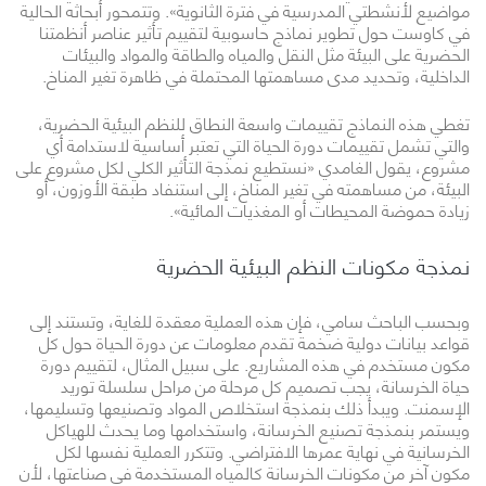
مواضيع لأنشطتي المدرسية في فترة الثانوية». وتتمحور أبحاثه الحالية
في كاوست حول تطوير نماذج حاسوبية لتقييم تأثير عناصر أنظمتنا
الحضرية على البيئة مثل النقل والمياه والطاقة والمواد والبيئات
الداخلية، وتحديد مدى مساهمتها المحتملة في ظاهرة تغير المناخ.
تغطي هذه النماذج تقييمات واسعة النطاق للنظم البيئية الحضرية،
والتي تشمل تقييمات دورة الحياة التي تعتبر أساسية لاستدامة أي
مشروع، يقول الغامدي «نستطيع نمذجة التأثير الكلي لكل مشروع على
البيئة، من مساهمته في تغير المناخ، إلى استنفاد طبقة الأوزون، أو
زيادة حموضة المحيطات أو المغذيات المائية».
نمذجة مكونات النظم البيئية الحضرية
وبحسب الباحث سامي، فإن هذه العملية معقدة للغاية، وتستند إلى
قواعد بيانات دولية ضخمة تقدم معلومات عن دورة الحياة حول كل
مكون مستخدم في هذه المشاريع. على سبيل المثال، لتقييم دورة
حياة الخرسانة، يجب تصميم كل مرحلة من مراحل سلسلة توريد
الإسمنت. ويبدأ ذلك بنمذجة استخلاص المواد وتصنيعها وتسليمها،
ويستمر بنمذجة تصنيع الخرسانة، واستخدامها وما يحدث للهياكل
الخرسانية في نهاية عمرها الافتراضي. وتتكرر العملية نفسها لكل
مكون آخر من مكونات الخرسانة كالمياه المستخدمة في صناعتها، لأن