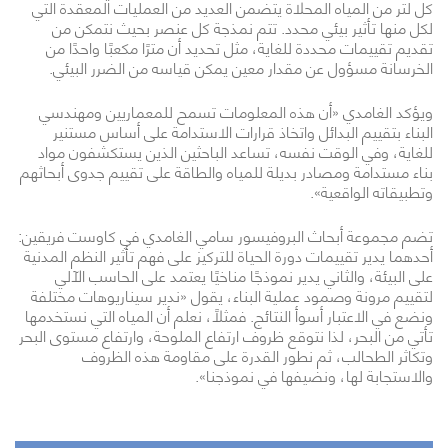
كل لتر من المياه المحلاة يتضمن العديد من العمليات المعقدة التي
لكل منها تأثير بيئي محدد. تتم نمذجة كل عنصر بحيث نتمكن من
تقديم تقييمات محددة للغاية، مثل تحديد أن مترًا مكعبًا واحدًا من
الخرسانة مسؤول عن مقدار معين يمكن قياسه من الضرر البيئي.
ويؤكد الغامدي «أن هذه المعلومات تسمح للمعماريين ومهندسي
البناء بتقييم البدائل واتخاذ قرارات الاستدامة على أساس مستنير
للغاية، وفي الوقت نفسه، تساعد الباحثين الذين يستكشفون مواد
بناء مستدامة ومصادر بديلة للمياه والطاقة على تقييم جدوى أبحاثهم
وتطبيقاته الواقعية».
تضم مجموعة أبحاث البروفيسور سامي الغامدي في كاوست فريقين:
أحدهما يدير تقييمات دورة الحياة للتركيز على فهم تأثير النظم المدنية
على البيئة، والثاني يدير نموذجًا مناخيًا يعتمد على الحاسب الآلي
لتقييم مرونة وصمود عملية البناء، يقول «ندير سيناريوهات مختلفة
ونضع في الاعتبار أسوأ النتائج. فمثلًا، نعلم أن المياه التي نستخدمها
تأتي من البحر، لذا نتوقع ظروف ارتفاع الملوحة، وارتفاع مستوى البحر
وتكاثر الطحالب، ثم نطور القدرة على مقاومة هذه الظروف
والاستجابة لها، ونضيفها في نموذجنا».