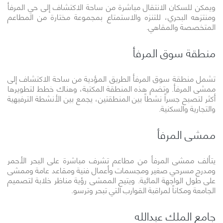
ويمكن للسكان الانتقال مباشرة من ساحة الاكتشاف إلى حي المرفأ
ومنتزهه البحري، للتنزه والاستمتاع بمجموعة مختارة من المطاعم
المتخصصة والمقاهي.
منطقة سوق المرفأ
تشمل منطقة سوق المرفأ الطريق المؤدية من ساحة الاكتشاف إلى
ممشى المرفأ. وتضم هذه المنطقة المكتبة، وهناك خطط لتطويرها
أكثر لتصبح جسراً نشطاً بين المنطقتين، يجمع بين الأنشطة الترفيهية
والتجارية والسكنية.
ممشى المرفأ
يتألف ممشى المرفأ من مطاعم تشرف مباشرة على البحر الأحمر
ومدرج مسرحي صغير ومجسمات وأعمال فنية ومقاعد عامة وممشى
على طول الواجهة المائية. ويتيح الممشى رؤية مناظر خلابة لتصميم
الجامعة ومكاناً لمراقبة القوارب التي تبحر وترسو.
جامع الملك عبدالله