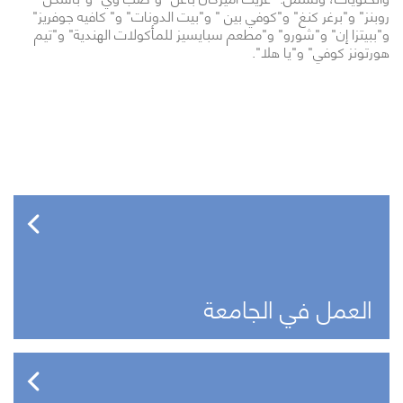
روبنز" و"برغر كنغ" و"كوفي بين " و"بيت الدونات" و" كافيه جوفريز"
و"ببيتزا إن" و"شورو" و"مطعم سبايسيز للمأكولات الهندية" و"تيم
هورتونز كوفي" و"يا هلا".
العمل في الجامعة