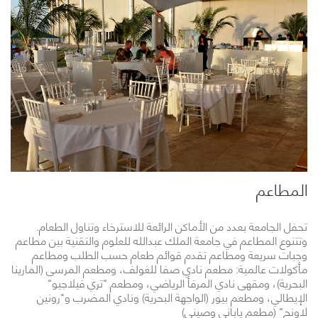
المطاعم
تحفل الجامعة بعدد من الأماكن الرائعة للاسترخاء وتناول الطعام.
وتتنوع المطاعم في جامعة الملك عبدالله للعلوم والتقنية بين مطاعم
وجبات سريعة ومطاعم تقدم قوائم طعام حسب الطلب ومطاعم
مأكولات عالمية: مطعم نادي صفا للغولف، ومطعم المرسى (المارينا
البحرية)، ومقهى نادي المرفأ الرياضي، ومطعم "تري فيلاجيو"
الإيطالي، ومطعم بيور (الواجهة البحرية) ونادي المضرب و"رونين
لاونج" (مطعم ياباني وصيني)