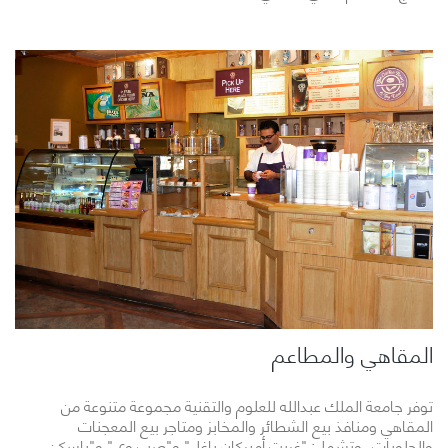
المقاهي والمطاعم
توفر جامعة الملك عبدالله للعلوم والتقنية مجموعة متنوعة من
المقاهي ومنافذ بيع الشطائر والمخابز ومتاجر بيع المعجنات
والحلويات، وتشمل: "غريت أميركان باغل" و"صب وي" و"باسكن