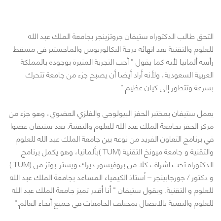
التحق طالب الدكتوراه ستيفان جروتزينجر بجامعة الملك عبد الله
للعلوم والتقنية بعد انهائه درجة البكالوريوس والماجستير في مسقط
رأسه ألمانيا لأنه كما يقول " أحب التجربة المثيرة بوجوده بالمملكة
العربية السعودية، ولأنه أراد أيضا أن يصبح جزء من جامعة تتحرك
بسرعة وتتطور إلى كيان عظيم."
يعمل ستيفان بمختبر الحفز البيولوجي والفلزي العضوي، وهو جزء من
مركز الحفز بجامعة الملك عبد الله للعلوم والتقنية. يعد ستيفان عضوا
في برنامج التعاون الفريد من نوعه بين جامعة الملك عبد الله للعلوم
والتقنية و جامعة ميونخ التقنية (TUM )بألمانيا، وهو يكمل برنامج
الدكتوراه تحت اشراف كلا من بروفيسور ديرك ويستر-بوتز من (TUM )
و دكتور / جورجابينجر – أستاذ الكيمياء المساعد بجامعة الملك عبد الله
للعلوم و التقنية. ويقول ستيفان " أنا أقدر تميز جامعة الملك عبد الله
للعلوم والتقنية بالاتصال بمختلف الجامعات في جميع أنحاء العالم."