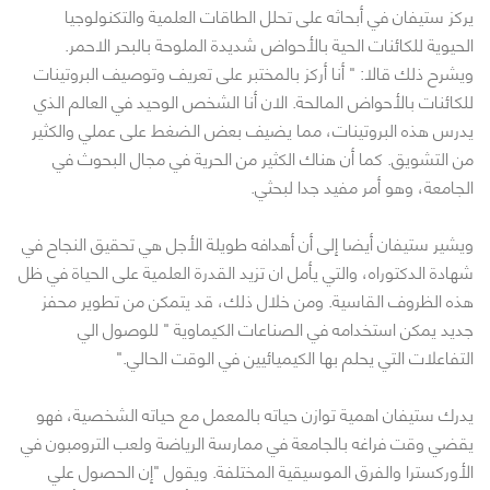
يركز ستيفان في أبحاثه على تحلل الطاقات العلمية والتكنولوجيا
الحيوية للكائنات الحية بالأحواض شديدة الملوحة بالبحر الاحمر.
ويشرح ذلك قالا: " أنا أركز بالمختبر على تعريف وتوصيف البروتينات
للكائنات بالأحواض المالحة. الان أنا الشخص الوحيد في العالم الذي
يدرس هذه البروتينات، مما يضيف بعض الضغط على عملي والكثير
من التشويق. كما أن هناك الكثير من الحرية في مجال البحوث في
الجامعة، وهو أمر مفيد جدا لبحثي.
ويشير ستيفان أيضا إلى أن أهدافه طويلة الأجل هي تحقيق النجاح في
شهادة الدكتوراه، والتي يأمل ان تزيد القدرة العلمية على الحياة في ظل
هذه الظروف القاسية. ومن خلال ذلك، قد يتمكن من تطوير محفز
جديد يمكن استخدامه في الصناعات الكيماوية " للوصول الي
التفاعلات التي يحلم بها الكيميائيين في الوقت الحالي."
يدرك ستيفان اهمية توازن حياته بالمعمل مع حياته الشخصية، فهو
يقضي وقت فراغه بالجامعة في ممارسة الرياضة ولعب الترومبون في
الأوركسترا والفرق الموسيقية المختلفة. ويقول "إن الحصول علي