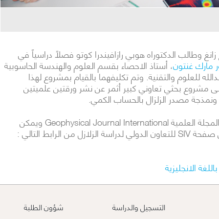
انغ وطالب الدكتوراه هوبي رازافيندرا كوتو فصلاً دراسياً في
ر مارك غنتون
، أستاذ الاحصاء بقسم العلوم والهندسة الحاسوبية
الله للعلوم والتقنية. وتم تكليفهما بالقيام بمشروع لهذا
 مشروع بحثي تعاوني كبير أثمر عن نشر ورقتين علميتين
ر ونمذجة مصدر الزلزال بالحساب الكمي.
وتم حديثاً نشر نتائج هذا المشروع في المجلة العلمية Geophysical Journal International ويمكن
 الرابط التالي :
للغة الانجليزية
التسجيل والدراسة
شؤون الطلبة