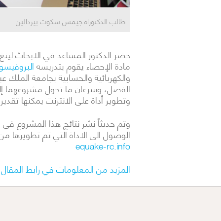
طالب الدكتوراه جيمس سكوت بيردالين
حضر الدكتور المساعد في الابحاث لينغ ز
مادة الإحصاء يقوم بتدريسه
البروفيسو
والكهربائية والحسابية بجامعة الملك عبد
الفصل، وسرعان ما تحول مشروعهما إلى
وتطوير أداة على الانترنت يمكنها تقدي
الوصول الى الاداة التي تم تطويرها من صفحة SIV للتعاون الدولي لدراسة الزلازل من
equake-rc.info
المزيد من المعلومات في رابط المقال با