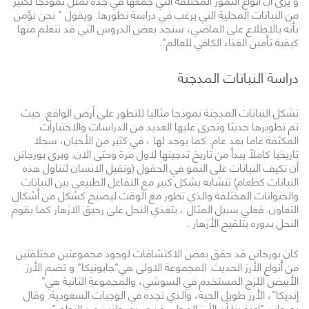
من النباتات المحلية التي يرغب في دراسة تطورها. ويقول " نحن نؤمن
بأنه بالاطلاع على الماضي، سنجد بعض الدروس التي قد نتعلم منها
كيفية تأمين الغذاء الكافي للعالم".
دراسة النباتات المدجنة
تشكل النباتات المدجنة نموذجا مثاليا للتطور على أرض الواقع. حيث
تم تطويرها حديثا وتجرى عليها العديد من الدراسات والاختبارات
المكثفة عاما بعد عام. كما يوجد لها ، في كثير من الأحيان، سجلا
تاريخيا كاملاً يبدأ من تاريخ تدجينها لاول مرة وحتى الان. ويرى بورجانن
أن تكيف النباتات على النمو في الحقول (وتقبل الانسان لتناول هذه
النباتات كطعام) تتشابه بشكل كبير مع التفاعل الطبيعي بين النباتات
والحيوانات المختلفة والذي تطور مع الوقت ليصبح كشكل من أشكال
التعاون. فعلي سبيل المثال ، يتغذي النحل على رحيق الازهار كما يقوم
النحل بدوره بتلقيح الأزهار .
كان بورجانن قد حقق بعض الاكتشافات لوجود مجموعتين مختلفتين
من أنواع الأرز الحديث. المجموعة الاولى هي"جابونيكا" و تضم الأرز
الأبيض اللزج المستخدم في السوشي، والمجموعة الثانية هي"
إنديكا"، الأرز طويل الحبة، والذي تجده في الوجبات السعودية. وقال
بورجانن "اعتقدنا أن الأرز المحلي قد مر بمرحلتين من التطور".