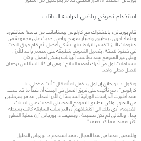
استخدام نموذج رياضي لدراسة النباتات
قام بورجانن، بالاشتراك مع كارلوس بيستامانت من جامعة ستانفورد
وعلماء اخرين، بتطبيق واختبار نموذج رياضي حديث على مجموعة من
جينومات الأرز لتفسير الترابط بينها بشكل أفضل. ثم قام فريق البحث
في خطوة لاحقة، بتعديل النموذج بتطبيقه على مصدر واحد للأرز .
وعلى غير المتوقع فقد تطابقت البيانات بشكل أفضل. وكان
بيستامانت اول من أدرك أهمية النتائج : وهي ان كلا السلالتين ترجعان
لاصل محلي واحد.
ويقول د. بورجانن إن اول رد فعل له أنه قال " أنت مخطيء يا
كارلوس"، مع تأكيده على فريق العمل في البحث أن خطأ ما قد حدث.
فقد أظهرت الدراسات الوراثية السابقة أن الأرز المحلي قد مر بمرحلتين
من التطور. ولكن بتطبيق النموذج التفصيلي الحديث على البيانات
القديمة، أدى ذلك الي اكتشافهم أن الدراسات السابقة كانت بسيطة
جدا . وبالتالي لم تكن صحيحة . ويضيف د. بورجانن "إن عملية التطور
أكثر تعقيدا مما كنا نعتقد".
وللمضي قدما في هذا المجال، فقد استخدم د. بورجانن التحليل
الإحصائي لتحديد مواقع جينومات النباتات المحلية الهامة من حيث