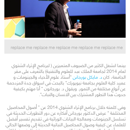
replace me replace me replace me replace me replace me
بينما انشغل الكثير من الضيوف المتميزين ( لبرنامج الإثراء الشتوي
لعام 2014 لجامعة الملك عبد للعلوم والتقنية) بالتعرف على مقر
الجامعة، كان
د. مايكل بورجانن
"أستاذ علوم الأحياء والجينومات و
عميد كلية العلوم بجامعة نيويورك" بالبحث في اسواق جدة المزدحمة
عن أنواع مختلفة من التمور. ويقول د. بورجانون " أنا مهتم بكيفية
حدوث هذا التطور المشترك بين الانسان والنبات".
وفي كلمته خلال برنامج الإثراء الشتوي 2014 عن " أصول المحاصيل
المختلفة " عرض الدكتور بورجانن أفكاره عن دور التطورات الحديثة في
تسلسل الجينومات ومعالجة البيانات الوراثية في تقديم تفسير أفضل
للعلماء عن كيفية وصول المحاصيل النباتية الحديثة إلى وضعها الحالي.
و يرى أن انواع التمور المختلفة التي جمعها في جدة تمثل نموذجا لكثير