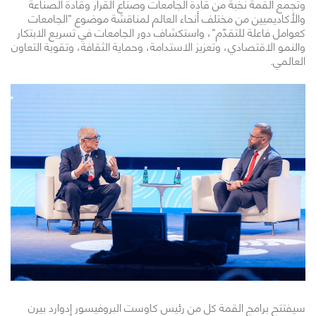
وتجمع القمة نخبة من قادة الجامعات وصنّاع القرار وقادة الصناعة
والأكاديميين من مختلف أنحاء العالم لمناقشة موضوع "الجامعات
كعوامل فاعلة للتقدّم"، واستكشاف دور الجامعات في تسريع الابتكار
والنمو الاقتصادي، وتعزيز الاستدامة، وحماية الثقافة، وتقوية التعاون
العالمي.
سيفتتح برامج القمة كل من رئيس كاوست البروفيسور إدوارد بيرن