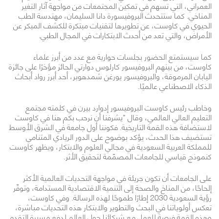
العمراني، التي تسهم في تمكين المجتمعات من مواجهة آثار التغير
المناخي. كما ستتحدث البروفيسورة دانا السليمان، مهندسة الطب
الحيوي في كاوست، عن تطويرها لتقنيات مبتكرة للكشف المبكر عن
الأمراض، والتي تعد من أحدث الابتكارات في المجال الطبي.
كما سيستمتع الحضور بجلسات حوارية مع عدد من أبرز علماء
كاوست، من بينهم البروفيسور كارلوس دوارتي الحائز مؤخرًا على جائزة
اليابان المرموقة، والبروفيسور يورغن شمدهوبر، أحد أبرز رواد أبحاث
الذكاء الاصطناعي عالميًا.
وخاطب رئيس كاوست البروفيسور إدوارد بيرن في كلمته مجتمع
التعليم العالي العالمي، وقال "يشرفنا أن نرحب بكم هنا في كاوست
لاستضافة هذه القمة التاريخية. فكوننا أول جامعة في الشرق الأوسط
تستضيف هذا الحدث، يؤكد بوضوح على الدور الريادي المتنامي
للمملكة العربية السعودية في مجالي العلوم والابتكار، ويظهر كاوست
كنموذج قياسي للجامعات المصمّمة لتحقيق الأثر.
على الجامعات أن تكون جريئة في مواجهة التحديات العالمية الأكثر
إلحاحًا، من المناخ والصحة إلى التنمية الاقتصادية المستدامة، وتوفّر
رؤية السعودية 2030 إطارًا طموحًا لهذه الرسالة. وفي كاوست،
تعكس أولوياتنا في البحث والتطوير والابتكار هذه التحديات مباشرة،
وهذه القمة فرصة للعمل مع شركائنا حول العالم لدفع مسيرة التقدم.