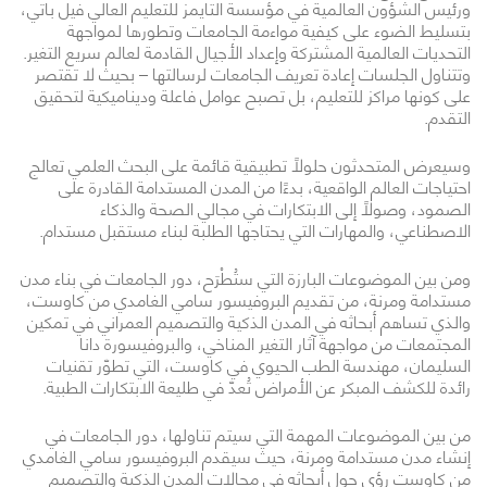
ورئيس الشؤون العالمية في مؤسسة التايمز للتعليم العالي فيل باتي،
بتسليط الضوء على كيفية مواءمة الجامعات وتطورها لمواجهة
التحديات العالمية المشتركة وإعداد الأجيال القادمة لعالم سريع التغير.
وتتناول الجلسات إعادة تعريف الجامعات لرسالتها – بحيث لا تقتصر
على كونها مراكز للتعليم، بل تصبح عوامل فاعلة وديناميكية لتحقيق
التقدم.
وسيعرض المتحدثون حلولًا تطبيقية قائمة على البحث العلمي تعالج
احتياجات العالم الواقعية، بدءًا من المدن المستدامة القادرة على
الصمود، وصولاً إلى الابتكارات في مجالي الصحة والذكاء
الاصطناعي، والمهارات التي يحتاجها الطلبة لبناء مستقبل مستدام.
ومن بين الموضوعات البارزة التي ستُطْرَح، دور الجامعات في بناء مدن
مستدامة ومرنة، من تقديم البروفيسور سامي الغامدي من كاوست،
والذي تساهم أبحاثه في المدن الذكية والتصميم العمراني في تمكين
المجتمعات من مواجهة آثار التغير المناخي، والبروفيسورة دانا
السليمان، مهندسة الطب الحيوي في كاوست، التي تطوّر تقنيات
رائدة للكشف المبكر عن الأمراض تُعدّ في طليعة الابتكارات الطبية.
من بين الموضوعات المهمة التي سيتم تناولها، دور الجامعات في
إنشاء مدن مستدامة ومرنة، حيث سيقدم البروفيسور سامي الغامدي
من كاوست رؤى حول أبحاثه في مجالات المدن الذكية والتصميم