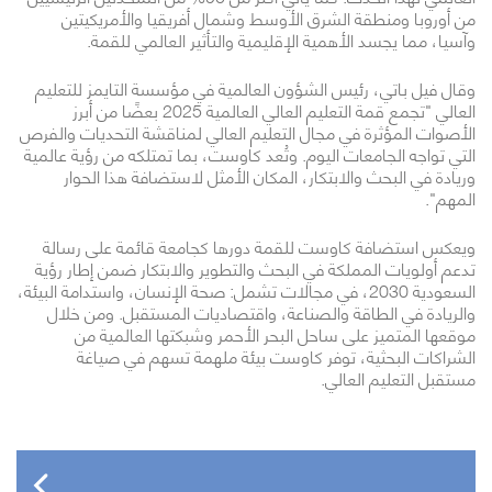
من أوروبا ومنطقة الشرق الأوسط وشمال أفريقيا والأمريكيتين
وآسيا، مما يجسد الأهمية الإقليمية والتأثير العالمي للقمة.
وقال فيل باتي، رئيس الشؤون العالمية في مؤسسة التايمز للتعليم
العالي "تجمع قمة التعليم العالي العالمية 2025 بعضًا من أبرز
الأصوات المؤثرة في مجال التعليم العالي لمناقشة التحديات والفرص
التي تواجه الجامعات اليوم. وتُعد كاوست، بما تمتلكه من رؤية عالمية
وريادة في البحث والابتكار، المكان الأمثل لاستضافة هذا الحوار
المهم".
ويعكس استضافة كاوست للقمة دورها كجامعة قائمة على رسالة
تدعم أولويات المملكة في البحث والتطوير والابتكار ضمن إطار رؤية
السعودية 2030، في مجالات تشمل: صحة الإنسان، واستدامة البيئة،
والريادة في الطاقة والصناعة، واقتصاديات المستقبل. ومن خلال
موقعها المتميز على ساحل البحر الأحمر وشبكتها العالمية من
الشراكات البحثية، توفر كاوست بيئة ملهمة تسهم في صياغة
مستقبل التعليم العالي.