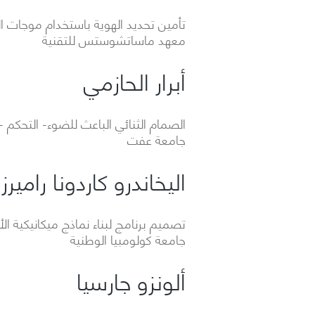
تأمين تحديد الهوية باستخدام موجات الر
معهد ماساتشوستس للتقنية
أبرار الحازمي
الصمام الثنائي الباعث للضوء- التحكم 
جامعة عفت
اليخاندرو كاردونا راميرز
تصميم برنامج لبناء نماذج ميكانيكية ا
جامعة كولومبيا الوطنية
ألونزو جارسيا