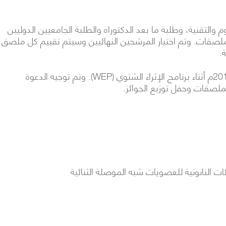
 والتقنية، وطلبة ما بعد الدكتوراه والطلبة الجامعيين الدوليين
صقات. وتم اختيار المرشحين النهائيين وسيتم تقييم كل ملصق
.
سيتم الإعلان عن الفائز يوم 21 يناير 2015م أثناء برنامج الإثراء الشتوي (WEP). وتم توجيه الدعوة
لصقات وحفل توزيع الجوائز.
ات النانونية للعصويات شبه الموصلة الثنائية