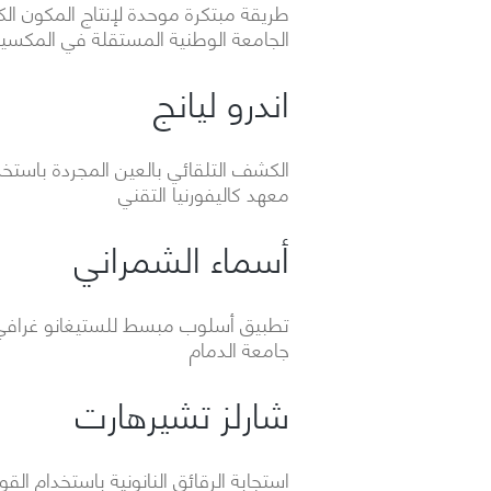
طريقة مبتكرة موحدة لإنتاج المكون الكي
الجامعة الوطنية المستقلة في المكس
اندرو ليانج
الكشف التلقائي بالعين المجردة باستخد
معهد كاليفورنيا التقني
أسماء الشمراني
تطبيق أسلوب مبسط للستيغانو غرافي ع
جامعة الدمام
شارلز تشيرهارت
استجابة الرقائق النانونية باستخدام القو